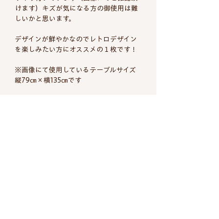
けます）キズが気になる方の御使用は難
しいかと思います。
デザインが鮮やかなのでレトロデザイン
を楽しみたい方にオススメの１枚です！
※画像にて使用しているテーブルサイズ
縦79㎝×横135㎝です
商品についての詳細
生地名(メーカ
Strömma?
ヴィンテージ商品について
ー）
当店でご紹介しているヴィンテージ商品
配送について
の多くは一般家庭にて使用された商品や
デザイナー
Ritva Wahlström
年代の古いデットストック品で、時間の
経過による劣化や使用後の染み、傷等も
年代
1960〜70年代
返品について
配送料は全国一律660円（税込）
ございます。気になる箇所はなるべくご
※8,800円以上のお買い上げで送料
商品の品質には万全を期しております
説明、ご紹介するように致しております
素材
コットン
無料とさせていただきます。 ​
が、万一不良品や納品間違いなどが届き
がすべてのご案内は難しく説明が行渡ら
代金引換をお選びいただいたお客様は