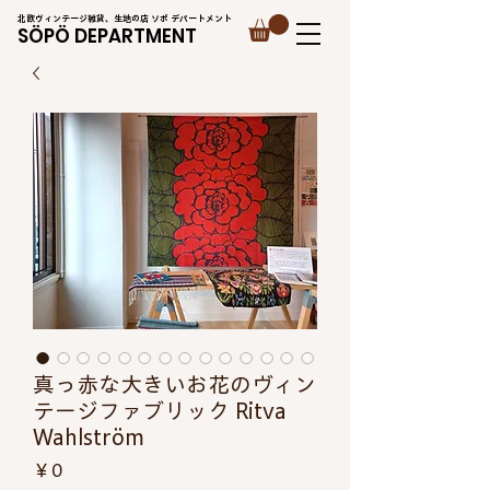
北欧ヴィンテージ雑貨、生地の店 ソポ デパートメント
SÖPÖ DEPARTMENT
真っ赤な大きいお花のヴィン
テージファブリック Ritva
Wahlström
価
￥0