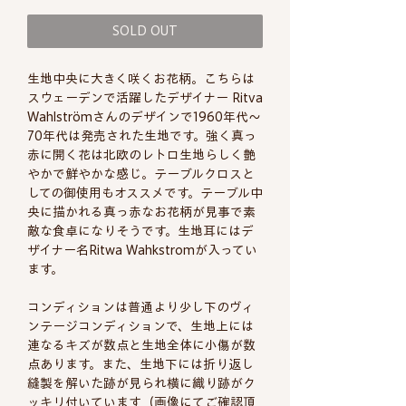
格
SOLD OUT
生地中央に大きく咲くお花柄。こちらは
スウェーデンで活躍したデザイナー Ritva
Wahlströmさんのデザインで1960年代〜
70年代は発売された生地です。強く真っ
赤に開く花は北欧のレトロ生地らしく艶
やかで鮮やかな感じ。テーブルクロスと
しての御使用もオススメです。テーブル中
央に描かれる真っ赤なお花柄が見事で素
敵な食卓になりそうです。生地耳にはデ
ザイナー名Ritwa Wahkstromが入ってい
ます。
コンディションは普通より少し下のヴィ
ンテージコンディションで、生地上には
連なるキズが数点と生地全体に小傷が数
点あります。また、生地下には折り返し
縫製を解いた跡が見られ横に織り跡がク
ッキリ付いています（画像にてご確認頂