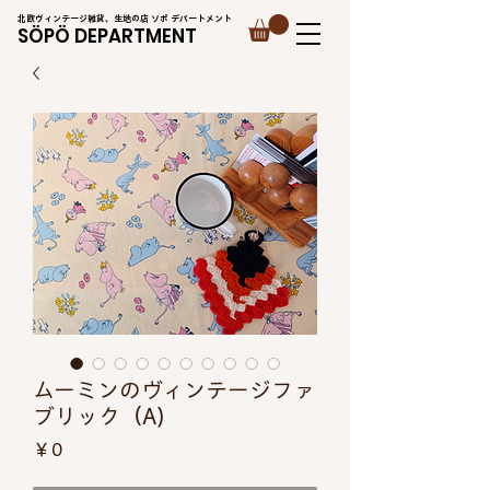
北欧ヴィンテージ雑貨、生地の店 ソポ デパートメント
SÖPÖ DEPARTMENT
ムーミンのヴィンテージファ
ブリック（A)
価
￥0
格