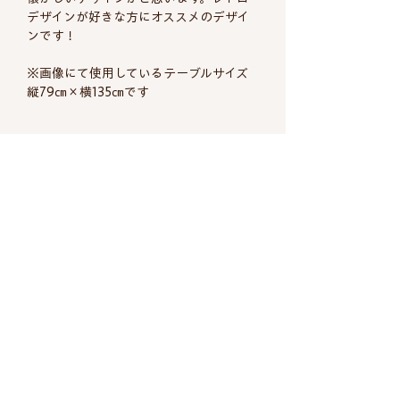
デザインが好きな方にオススメのデザイ
ンです！
※画像にて使用しているテーブルサイズ
縦79㎝×横135㎝です
商品についての詳細
生地名(メーカ
BULLS ムーミン
ヴィンテージ商品について
ー）
当店でご紹介しているヴィンテージ商品
配送について
の多くは一般家庭にて使用された商品や
デザイナー
？
年代の古いデットストック品で、時間の
経過による劣化や使用後の染み、傷等も
年代
1970、80年代
返品について
配送料は全国一律660円（税込）
ございます。気になる箇所はなるべくご
※8,800円以上のお買い上げで送料
商品の品質には万全を期しております
説明、ご紹介するように致しております
素材
無料とさせていただきます。 ​
が、万一不良品や納品間違いなどが届き
がすべてのご案内は難しく説明が行渡ら
代金引換をお選びいただいたお客様は
ました場合、在庫がある場合については
ない点もございます。ご購入の際には長
国
フィンランド
代引き手数料330円が別途必要となり
送料無料にて返品・交換させていただき
年愛され使用されたヴィンテージ品とい
北欧雑貨 北欧ヴィンテージ 北欧の布 ソポ デパートメント
ます。
SÖPÖ DEPARTMENT
ます。ただし、当店は1点ものが多くご
うことをご理解頂いた上のご検討よろし
サイズ
縦約91㎝×横約