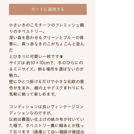
カートに追加する
小さいきのこモチーフのフレミッシュ織
りのタペストリー。
深い森を思わせるグリーンとブルーの背
景に、真っ赤なきのこがちょこんと並ん
だ
とびきりに可愛い一枚です🍄
サイズは 約10×10cmで、手のひらにの
るミニサイズ。飾る場所を選ばないのが
魅力。
壁にひとつ掛けるだけで小さな北欧の景
色が生まれ、棚の上やデスクまわりにも
気軽に飾って楽しめます。
コンディションは良いヴィンテージコン
ディションなのですが、
以前は裏面い仕上げの紙か布が付いてい
た様で、タペストリー裏に糊あとが残っ
ております（画像にて白い糊跡が確認出