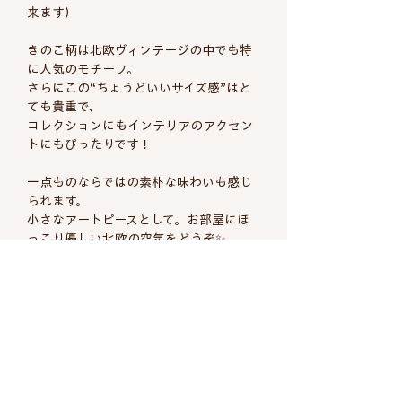
来ます）
きのこ柄は北欧ヴィンテージの中でも特
に人気のモチーフ。
さらにこの“ちょうどいいサイズ感”はと
ても貴重で、
コレクションにもインテリアのアクセン
トにもぴったりです！
一点ものならではの素朴な味わいも感じ
られます。
小さなアートピースとして。お部屋にほ
っこり優しい北欧の空気をどうぞ✨
商品についての詳細
デザイン
スウェーデン ヴィンテー
ヴィンテージ商品について
名
ジ
これら商品の多くは一般家庭にて使用さ
(ブラン
フレミッシュ織り タペス
配送について
れた商品や年代の古いデットストック品
ド）
トリー