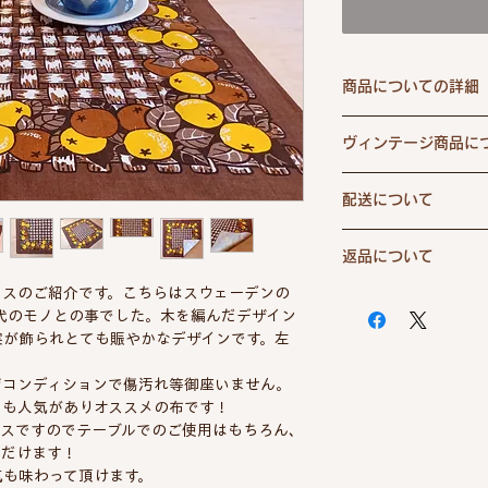
商品についての詳細
ブランド
ヴィンテージ商品に
これら商品の多くは
デザイナー
配送について
の古いデットストッ
用後の染み、傷等も
年代
くご説明、ご紹介す
返品について
配送料は全国一律6
ご案内は難しく説明
素材
お買い上げで送料
ロスのご紹介です。こちらはスウェーデンの
商品の品質には万全
購入の際には長年愛
代金引換をお選び
年代のモノとの事でした。木を編んだデザイン
納品間違いなどが届
うことをご理解頂い
国
330円が別途必
実が飾られとても賑やかなデザインです。左
いては送料無料にて
ます。
ご決済確定後、1
。
だし、当店は1点も
サイズ
発送させていただ
ジコンディションで傷汚れ等御座いません。
や在庫が無い商品に
ます）
ても人気がありオススメの布です！
ます。
ロスですのでテーブルでのご使用はもちろん、
また、お客様のご都
ただけます！
合は商品お届け後7
気も味わって頂けます。
ます。