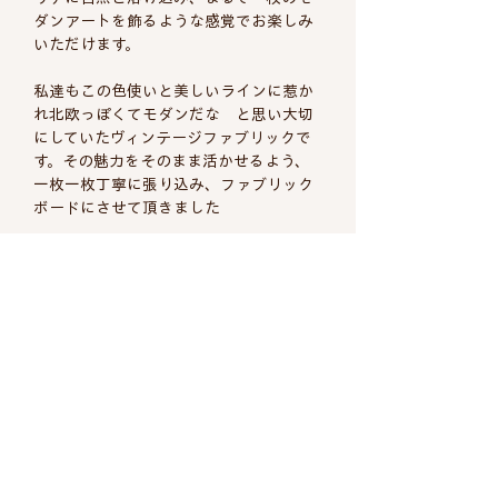
ダンアートを飾るような感覚でお楽しみ
いただけます。
私達もこの色使いと美しいラインに惹か
れ北欧っぽくてモダンだな と思い大切
にしていたヴィンテージファブリックで
す。その魅力をそのまま活かせるよう、
一枚一枚丁寧に張り込み、ファブリック
ボードにさせて頂きました
商品についての詳細
タイトル
手作りファブリックボ
ヴィンテージ商品について
ード
これら商品の多くは一般家庭にて使用さ
フィンランドの古い生
配送について
れた商品や年代の古いデットストック品
地
で、時間の経過による劣化や使用後の染
レッドグラデーション
み、傷等もございます。気になる箇所は
の縞模様」
返品について
配送料は全国一律660円（税込）
なるべくご説明、ご紹介するように致し
※8,800円以上のお買い上げで送料
商品の品質には万全を期しております
ておりますがすべてのご案内は難しく説
生地の年
1990-2000年代