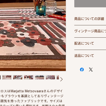
商品についての詳細
ブランド
ヴィンテージ商品に
これら商品の多くは
デザイナー
配送について
の古いデットストッ
用後の染み、傷等も
年代
くご説明、ご紹介す
返品について
配送料は全国一律6
ご案内は難しく説明
素材
お買い上げで送料
商品の品質には万全
購入の際には長年愛
代金引換をお選び
納品間違いなどが届
うことをご理解頂い
国
330円が別途必
いては送料無料にて
ます。
ご決済確定後、1
だし、当店は1点も
サイズ
発送させていただ
や在庫が無い商品に
ます）
ます。
Marjatta Metsovaaraさんのデザイ
また、お客様のご都
カラーもブラウンを基調としておりヴィンテージ
合は商品お届け後7
雰囲気を持ったファブリックです。サイズは
ます。
のでテーブル使いも便利です。状態は少々色褪