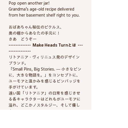
Pop open another jar!
Grandma’s age-old recipe delivered
from her basement shelf right to you.
おばあちゃん秘伝のピクルス、
奥の棚からあなたの手元に！
さあ どうぞー
------------- Make Heads Turnとは ---
-------------
リトアニア・ヴィリニュス発のデザイン
ブランド。
「Small Pins, Big Stories. ― 小さなピン
に、大きな物語を。」をコンセプトに、
ユーモアと温かみを感じるピンバッジを
手がけています。
遠い国「リトアニア」の日常を感じさせ
る各キャラクターはどれもがユーモアに
溢れ、どこかノスタルジー、そして優し
さ。
生活の中に見る当たり前な「風景」を描
いています。