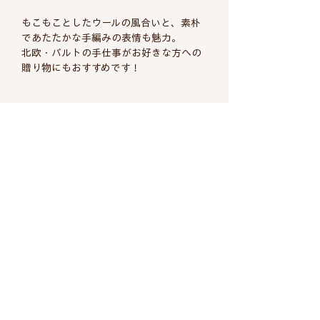
もこもことしたウールの風合いと、素朴
であたたかな手編みの表情も魅力。
北欧・バルトの手仕事がお好きな方への
贈り物にもおすすめです！
商品についての詳細
品名(1)
ラトビアの伝統的な
ヴィンテージ商品について
指無し手編みの手袋
これら商品の多くは一般家庭にて使用さ
配送について
れた商品や年代の古いデットストック品
品名(2)
ブルー フォークロア
で、時間の経過による劣化や使用後の染
み、傷等もございます。気になる箇所は
国
ラトビア
返品について
配送料は全国一律660円（税込）
なるべくご説明、ご紹介するように致し
※8,800円以上のお買い上げで送料
商品の品質には万全を期しております
ておりますがすべてのご案内は難しく説
サイズ
約縦20cm×横10.5cm
無料とさせていただきます。 ​
が、万一不良品や納品間違いなどが届き
明が行渡らない点もございます。ご購入
代金引換をお選びいただいたお客様は
ました場合、在庫がある場合については
の際には長年愛され使用されたヴィンテ
特徴１
手首の入口サイズ
代引き手数料330円が別途必要となり
送料無料にて返品・交換させていただき
ージ品ということをご理解頂いた上のご
約10cｍ
北欧雑貨 北欧ヴィンテージ 北欧の布 ソポ デパートメント
ます。
SÖPÖ DEPARTMENT
ます。ただし、当店は1点ものが多くご
検討よろしくお願いいたします。
ご決済確定後、1-3営業日以内に佐川