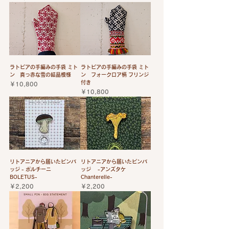
ラトビアの手編みの手袋 ミト
ラトビアの手編みの手袋 ミト
ン 真っ赤な雪の結晶模様
ン フォークロア柄 フリンジ
付き
価格
￥10,800
価格
￥10,800
リトアニアから届いたピンバ
リトアニアから届いたピンバ
ッジ - ポルチーニ
ッジ -アンズタケ
BOLETUS-
Chanterelle-
価格
価格
￥2,200
￥2,200