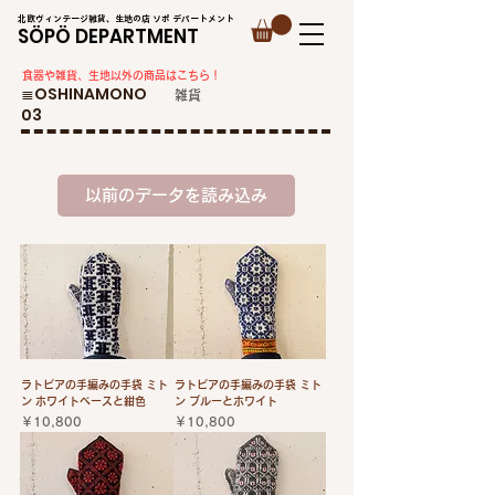
北欧ヴィンテージ雑貨、生地の店 ソポ デパートメント
SÖPÖ DEPARTMENT
​食器や雑貨、生地以外の商品はこちら！
​≣OSHINAMONO
​雑貨
03
以前のデータを読み込み
ラトビアの手編みの手袋 ミト
ラトビアの手編みの手袋 ミト
ン ホワイトベースと紺色
ン ブルーとホワイト
価格
価格
￥10,800
￥10,800