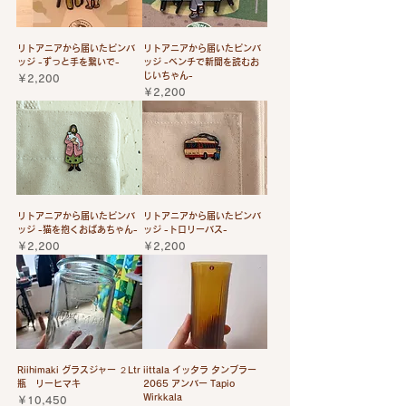
リトアニアから届いたピンバ
リトアニアから届いたピンバ
ッジ -ずっと手を繋いで-
ッジ -ベンチで新聞を読むお
じいちゃん-
価格
￥2,200
価格
￥2,200
リトアニアから届いたピンバ
リトアニアから届いたピンバ
ッジ -猫を抱くおばあちゃん-
ッジ -トロリーバス-
価格
価格
￥2,200
￥2,200
Riihimaki グラスジャー ２Ltr
iittala イッタラ タンブラー
瓶 リーヒマキ
2065 アンバー Tapio
Wirkkala
価格
￥10,450