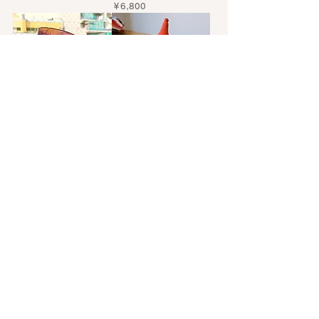
価格
￥6,800
iittala イッタラ タンブラー
凛々しいお顔のトムテ（B）
2065 パープル Tapio
価格
￥6,200
Wirkkala
価格
￥4,200
もっと見る
​他の商品はこちらから
短いサイズのヴィンテージ生地
長いサイズのヴィンテージ生地
クリスマスの商品