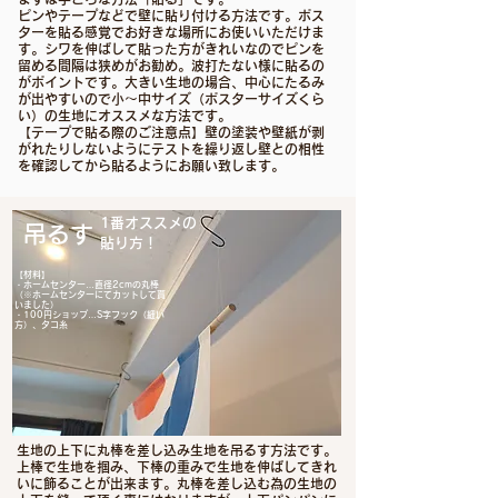
ピンやテープなどで壁に貼り付ける方法です。ポス
ターを貼る感覚でお好きな場所にお使いいただけま
す。シワを伸ばして貼った方がきれいなのでピンを
留める間隔は狭めがお勧め。波打たない様に貼るの
がポイントです。大きい生地の場合、中心にたるみ
が出やすいので小〜中サイズ（ポスターサイズくら
い）の生地にオススメな方法です。
【テープで貼る際のご注意点】壁の塗装や壁紙が剥
がれたりしないようにテストを繰り返し壁との相性
を確認してから貼るようにお願い致します。
​1番オススメの
​​吊るす
貼り方！
【材料】
・ホームセンター…直径2cmの丸棒
​（※ホームセンターにてカットして貰
いました）
・100円ショップ…S字フック（細い
方）、タコ糸
​​生地の上下に丸棒を差し込み生地を吊るす方法です。
上棒で生地を掴み、下棒の重みで生地を伸ばしてきれ
いに飾ることが出来ます。丸棒を差し込む為の生地の