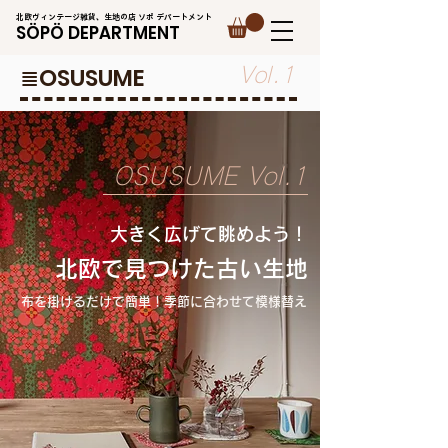
北欧ヴィンテージ雑貨、生地の店 ソポ デパートメント
SÖPÖ DEPARTMENT
​≣OSUSUME
Vol.1
​OSUSUME Vol.1
​大きく広げて眺めよう！
北欧で見つけた古い生地
​布を掛けるだけで簡単！季節に合わせて模様替え