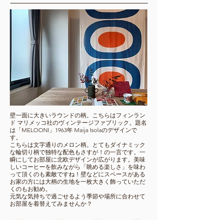
​​壁一面に大きいラウンドの柄。こちらはフィンラン
ド マリメッコ社のヴィンテージファブリック。題名
は「MELOONI」1963年 Maija Isolaのデザインで
す。
こちらは文字通りのメロン柄。とてもダイナミック
な輪切り柄で独特な配色もさすが！の一言です。一
瞬にしてお部屋に北欧デザインが広がります。美味
しいコーヒーを飲みながら「眺める楽しさ」を味わ
って頂くのも素敵ですね！壁などにスペースがある
お家の方には大柄の生地を一枚大きく飾っていただ
くのもお勧め。
元気な気持ちで過ごせるよう季節や場所に合わせて
お部屋を着替えてみませんか？