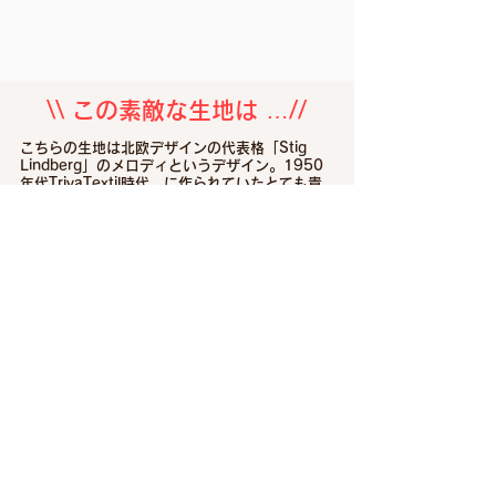
​\\ この素敵な生地は …//
​こちらの生地は北欧デザインの代表格「Stig
Lindberg」のメロディというデザイン。1950
年代TrivaTextil時代 に作られていたとても貴
重な1枚です。こちらのデザインは現在も
Reprintされ発売されていますが、この年代の生
地は時間も経ち更に深みを持つ独特な雰囲気を
持っています。リンドベリらしい素敵な世界が
広がっています！
​※4