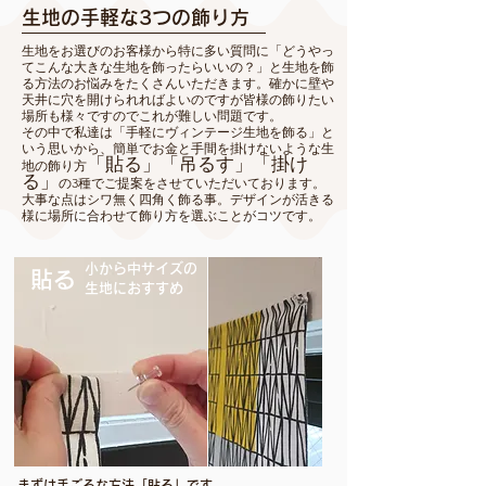
​生地の手軽な3つの飾り方
​生地をお選びのお客様から特に多い質問に「どうやっ
てこんな大きな生地を飾ったらいいの？」と生地を飾
る方法のお悩みをたくさんいただきます。確かに壁や
天井に穴を開けられればよいのですが皆様の飾りたい
場所も様々ですのでこれが難しい問題です。
その中で私達は「手軽にヴィンテージ生地を飾る」と
いう思いから、簡単でお金と手間を掛けないような生
「貼る」「吊るす」「掛け
地の飾り方
る」
の3種でご提案をさせていただいております。
大事な点はシワ無く四角く飾る事。デザインが活きる
様に場所に合わせて飾り方を選ぶことがコツです。
​小から中サイズの
​貼る
生地におすすめ
​まずは手ごろな方法「貼る」です。