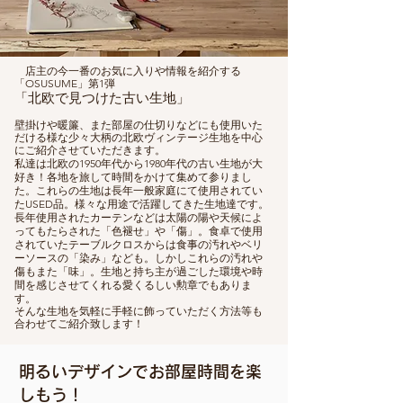
店主の今一番のお気に入りや情報を紹介する
「OSUSUME」第1弾
「北欧で見つけた古い生地」
壁掛けや暖簾、また部屋の仕切りなどにも使用いた
だける様な少々大柄の北欧ヴィンテージ生地を中心
にご紹介させていただきます。
私達は北欧の1950年代から1980年代の古い生地が大
好き！各地を旅して時間をかけて集めて参りまし
た。これらの生地は長年一般家庭にて使用されてい
たUSED品。様々な用途で活躍してきた生地達です。
長年使用されたカーテンなどは太陽の陽や天候によ
ってもたらされた「色褪せ」や「傷」。食卓で使用
されていたテーブルクロスからは食事の汚れやベリ
ーソースの「染み」なども。しかしこれらの汚れや
傷もまた「味」。生地と持ち主が過ごした環境や時
間を感じさせてくれる愛くるしい勲章でもありま
す。
​そんな生地を気軽に手軽に飾っていただく方法等も
合わせてご紹介致します！
​明るいデザインでお部屋時間を楽
しもう！