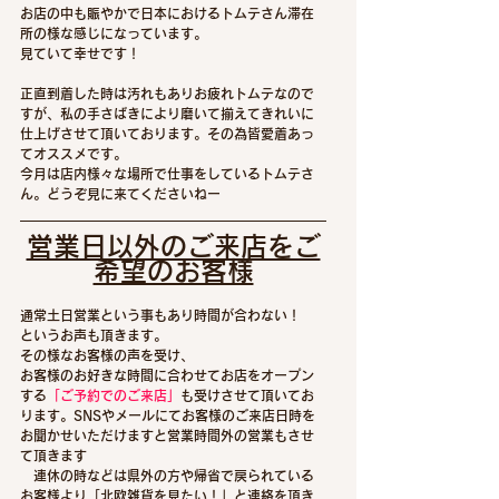
お店の中も賑やかで日本におけるトムテさん滞在
所の様な感じになっています。
見ていて幸せです！
正直到着した時は汚れもありお疲れトムテなので
すが、私の手さばきにより磨いて揃えてきれいに
仕上げさせて頂いております。その為皆愛着あっ
てオススメです。
今月は店内様々な場所で仕事をしているトムテさ
ん。どうぞ見に来てくださいねー
営業日以外のご来店をご
希望のお客様
通常土日営業という事もあり時間が合わない！　
というお声も頂きます。
その様なお客様の声を受け、
お客様のお好きな時間に合わせてお店をオープン
する
「ご予約でのご来店」
も受けさせて頂いてお
ります。
SNSやメールにてお客様のご来店日時を
お聞かせいただけますと営業時間外の営業もさせ
て頂きます
　連休の時などは県外の方や帰省で戻られている
お客様より「北欧雑貨を見たい！」と連絡を頂き