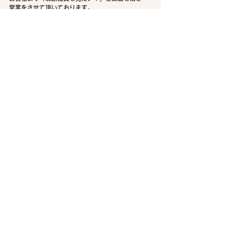
営業をさせて頂いております。
どうぞお気軽にe-mail,SNSにてご連絡下さいま
せ。
※営業出来ない日、日時も御座いますので一
度ご相談下さいませ。
すべて表示
最新記事