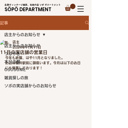
北欧ヴィンテージ雑貨、生地の店 ソポ デパートメント
SÖPÖ DEPARTMENT
記事
店主からのお知らせ
店主
店主からのお知らせ
2024年11月11日
11月の実店舗の営業日
つぶやき
今年も終盤、はや11月となりました。
本日の顔
お店は福井駅前に御座います。今月は以下のお日
にち営業しております！
OSUSUME
雑貨探しの旅
ソポの実店舗からのお知らせ