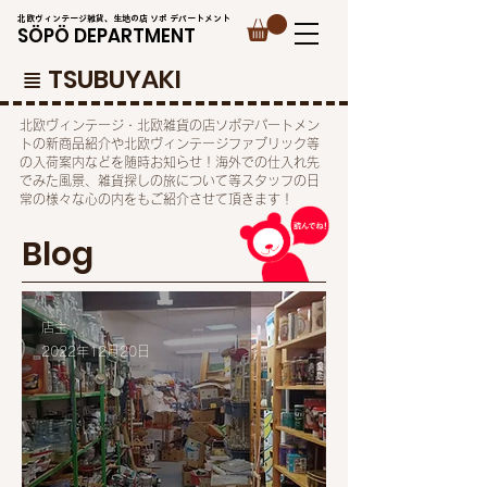
北欧ヴィンテージ雑貨、生地の店 ソポ デパートメント
SÖPÖ DEPARTMENT
​≣ TSUBUYAKI
​北欧ヴィンテージ・北欧雑貨の店ソポデパートメン
トの新商品紹介や北欧ヴィンテージファブリック等
の入荷案内などを随時お知らせ！海外での仕入れ先
でみた風景、雑貨探しの旅について等スタッフの日
常の様々な心の内をもご紹介させて頂きます！
Blog​
店主
2022年12月20日